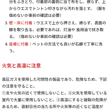
分をふきとり、付着部の裏側に当て布をし、擦らず、上
からウエスでトントン叩きながら汚れを落とす。（服を
傷めないか事前の確認は必要）
壁・床に付着
：ウエスで上から押さえ、擦らず、表面の
糊を取り去る。必要であれば、灯油や 食用油で拭き取
る。（傷めないか事前の確認は必要）
皮膚に付着
：ペットの方法でも良いが石鹸で丁寧に洗
う。
火気と高温に注意
高圧ガスを使用した可燃性の製品であり、危険なため、下記
の注意を守ること。
①炎や火気の近くで使用しないこと。②火気を使用している
室内で大量に使用しないこと。③高温にすると破裂の危険が
あるため、直射日光の当たる所や火気等の近くなど温度が