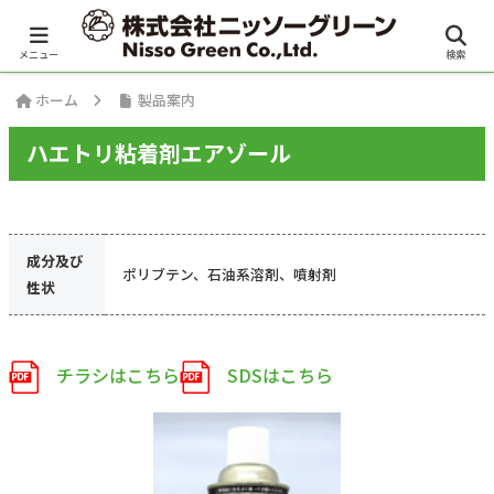
日本語
／
English
メニュー
検索
ホーム
製品案内
ハエトリ粘着剤エアゾール
成分及び
ポリブテン、石油系溶剤、噴射剤
性状
チラシはこちら
SDSはこちら